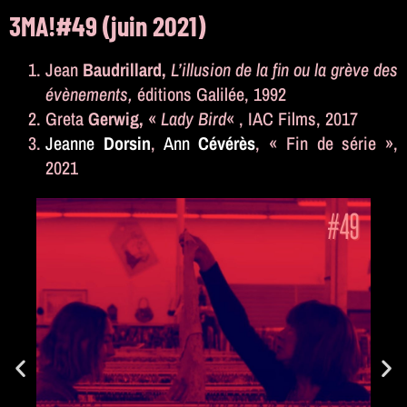
3MA!#49 (juin 2021)
Jean
Baudrillard,
L’illusion de la fin ou la grève des
évènements
,
éditions Galilée, 1992
Greta
Gerwig,
«
Lady Bird
« , IAC Films, 2017
Jeanne
Dorsin
,
Ann
C
évérès
, « Fin de série »,
2021