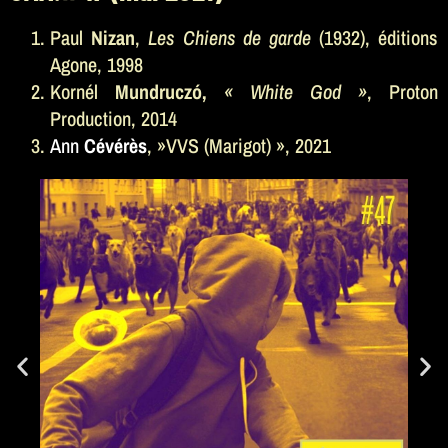
Paul
Nizan
,
Les Chiens de garde
(1932), éditions
Agone, 1998
Kornél
Mundruczó,
« White God »
, Proton
Production, 2014
Ann
C
évérès
, »VVS (Marigot) », 2021