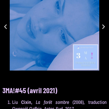
3MA!#45 (avril 2021)
Liu
Cixin
,
L
a forêt sombre
(2008)
,
traduction
Gwenaël Gaffric, Actes Sud, 2017